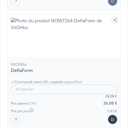
VitOrtho
DeflaForm
Commandé avant 22h , expédié aujourd'hui.
60 capsules
26,08 €
26,08 €
Prix patient
(TTC)
Prix par jour
0,43 €