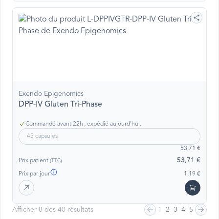
Exendo Epigenomics
DPP-IV Gluten Tri-Phase
Commandé avant 22h , expédié aujourd'hui.
45 capsules
53,71 €
53,71 €
Prix patient
(TTC)
Prix par jour
1,19 €
Afficher 8 des 40 résultats
1
2
3
4
5